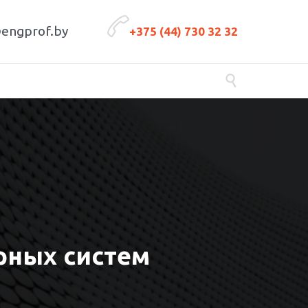

engprof.by
+375 (44) 730 32 32

рных систем