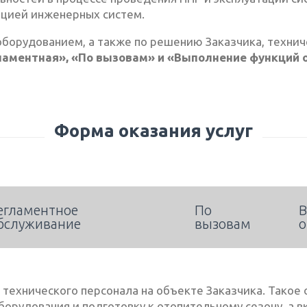
ацией инженерных систем.
оборудованием, а также по решению Заказчика, техни
ламентная», «По вызовам» и «Выполнение функций о
Форма оказания услуг
егламентное
По
В
бслуживание
вызовам
о
 технического персонала на объекте Заказчика. Такое
орудования и подготовку к отопительному сезону, а в