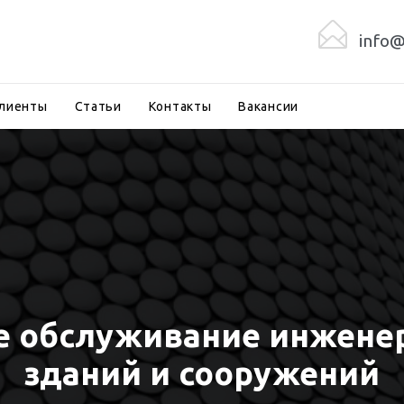

info@
Skip
клиенты
Статьи
Контакты
Вакансии
to
content
е обслуживание инжене
зданий и сооружений