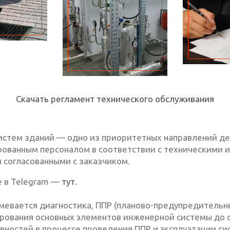
Скачать регламент технического обслуживания
стем зданий — одно из приоритетных направлений де
ванным персоналом в соответствии с техническими и
 согласованными с заказчиком.
е в Telegram —
тут
.
евается диагностика, ППР (планово-предупредительны
рования основных элементов инженерной системы до 
ностей в процессе проведения ППР и эксплуатации си